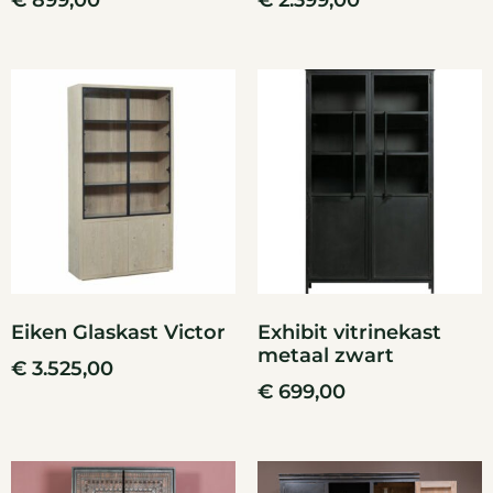
€
899,00
€
2.399,00
Eiken Glaskast Victor
Exhibit vitrinekast
metaal zwart
€
3.525,00
€
699,00