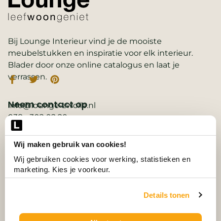
Bij Lounge Interieur vind je de mooiste
meubelstukken en inspiratie voor elk interieur.
Blader door onze online catalogus en laat je
verrassen.
Neem contact op
info@lounge-zwolle.nl
038 - 302 02 20
Anthony Fokkerstraat 3, 8013 NS Zwolle
Wij maken gebruik van cookies!
Belangrijke links
2D ontwerp
Wij gebruiken cookies voor werking, statistieken en 
3D ontwerp
marketing. Kies je voorkeur.
Collectie
Contact
Details tonen
Vacatures
Wooninspiratie