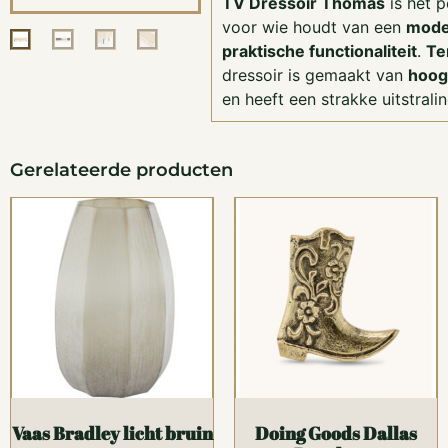
TV Dressoir Thomas
is het 
voor wie houdt van een
mode
praktische functionaliteit
.
Te
dressoir is gemaakt van
hoog
en heeft een strakke uitstralin
Gerelateerde producten
Vaas Bradley licht bruin
Doing Goods Dallas