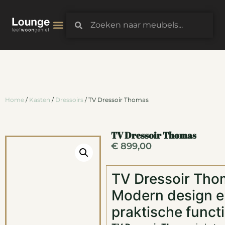
3D-Configurator
Home
/
Kasten
/
Dressoirs
/ TV Dressoir Thomas
TV Dressoir Thomas
€
899,00
TV Dressoir Tho
Modern design e
praktische functi