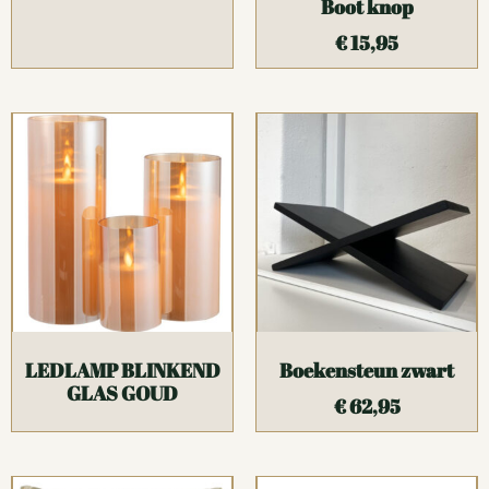
Boot knop
€
15,95
LEDLAMP BLINKEND
Boekensteun zwart
GLAS GOUD
€
62,95