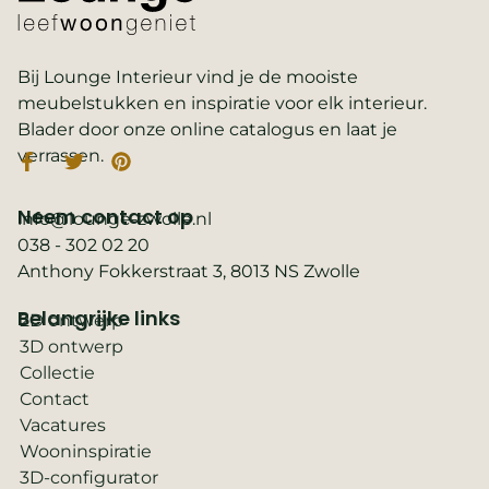
Bij Lounge Interieur vind je de mooiste
meubelstukken en inspiratie voor elk interieur.
Blader door onze online catalogus en laat je
verrassen.
Neem contact op
info@lounge-zwolle.nl
038 - 302 02 20
Anthony Fokkerstraat 3, 8013 NS Zwolle
Belangrijke links
2D ontwerp
3D ontwerp
Collectie
Contact
Vacatures
Wooninspiratie
3D-configurator