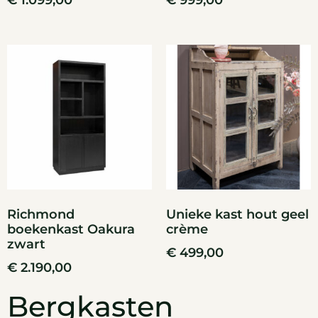
€
1.099,00
€
999,00
Richmond
Unieke kast hout geel
boekenkast Oakura
crème
zwart
€
499,00
€
2.190,00
Bergkasten