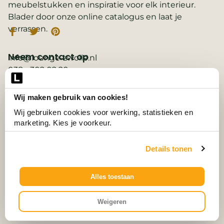
meubelstukken en inspiratie voor elk interieur.
Blader door onze online catalogus en laat je
verrassen.
Neem contact op
info@lounge-zwolle.nl
038 - 302 02 20
Anthony Fokkerstraat 3, 8013 NS Zwolle
Wij maken gebruik van cookies!
Belangrijke links
2D ontwerp
Wij gebruiken cookies voor werking, statistieken en 
3D ontwerp
marketing. Kies je voorkeur.
Collectie
Contact
Details tonen
Vacatures
Wooninspiratie
3D-configurator
Alles toestaan
© Alle Rechten Voorbehouden.
Weigeren