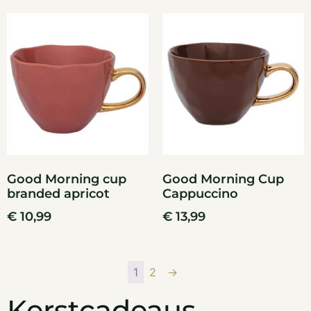
Good Morning cup
Good Morning Cup
branded apricot
Cappuccino
€
10,99
€
13,99
1
2
→
Kerstcadeaus