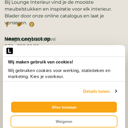
Bij Lounge Interieur vind je de mooiste
meubelstukken en inspiratie voor elk interieur.
Blader door onze online catalogus en laat je
verrassen.
Neem contact op
info@lounge-zwolle.nl
038 - 302 02 20
Anthony Fokkerstraat 3, 8013 NS Zwolle
Wij maken gebruik van cookies!
Belangrijke links
2D ontwerp
Wij gebruiken cookies voor werking, statistieken en 
3D ontwerp
marketing. Kies je voorkeur.
Collectie
Contact
Details tonen
Vacatures
Wooninspiratie
3D-configurator
Alles toestaan
© Alle Rechten Voorbehouden.
Weigeren