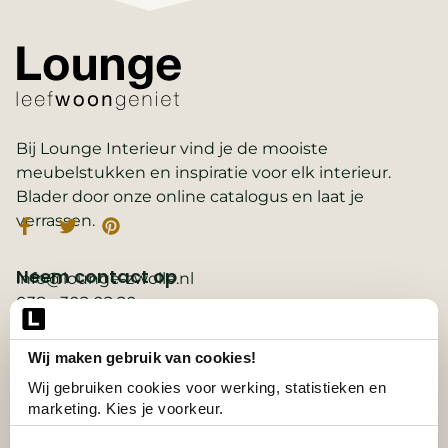
Bij Lounge Interieur vind je de mooiste
meubelstukken en inspiratie voor elk interieur.
Blader door onze online catalogus en laat je
verrassen.
Neem contact op
info@lounge-zwolle.nl
038 - 302 02 20
Anthony Fokkerstraat 3, 8013 NS Zwolle
Wij maken gebruik van cookies!
Belangrijke links
2D ontwerp
Wij gebruiken cookies voor werking, statistieken en 
3D ontwerp
marketing. Kies je voorkeur.
Collectie
Contact