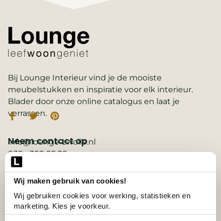
Bij Lounge Interieur vind je de mooiste
meubelstukken en inspiratie voor elk interieur.
Blader door onze online catalogus en laat je
verrassen.
Neem contact op
info@lounge-zwolle.nl
038 - 302 02 20
Anthony Fokkerstraat 3, 8013 NS Zwolle
Wij maken gebruik van cookies!
Belangrijke links
2D ontwerp
Wij gebruiken cookies voor werking, statistieken en 
3D ontwerp
marketing. Kies je voorkeur.
Collectie