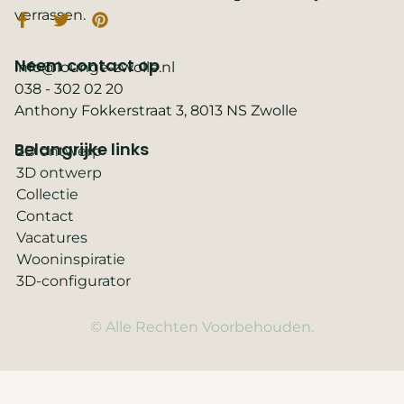
verrassen.
Neem contact op
info@lounge-zwolle.nl
038 - 302 02 20
Anthony Fokkerstraat 3, 8013 NS Zwolle
Belangrijke links
2D ontwerp
3D ontwerp
Collectie
Contact
Vacatures
Wooninspiratie
3D-configurator
© Alle Rechten Voorbehouden.