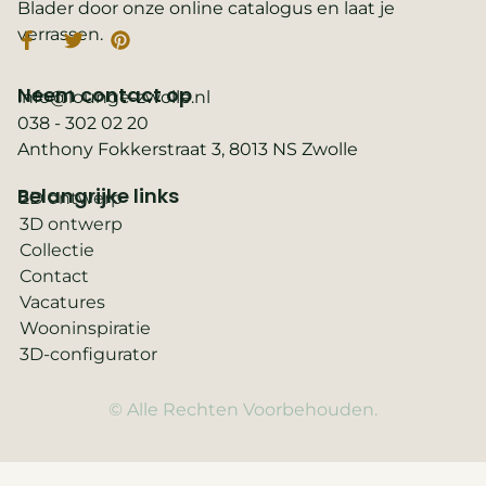
Blader door onze online catalogus en laat je
verrassen.
Neem contact op
info@lounge-zwolle.nl
038 - 302 02 20
Anthony Fokkerstraat 3, 8013 NS Zwolle
Belangrijke links
2D ontwerp
3D ontwerp
Collectie
Contact
Vacatures
Wooninspiratie
3D-configurator
© Alle Rechten Voorbehouden.