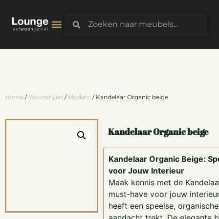
3D-Configurator
Home
/
Woonstijlen
/
Modern
/ Kandelaar Organic beige
Kandelaar Organic beige
Kandelaar Organic Beige: Sp
voor Jouw Interieur
Maak kennis met de Kandelaar
must-have voor jouw interieu
heeft een speelse, organische
aandacht trekt. De elegante 