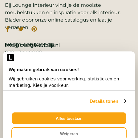
Bij Lounge Interieur vind je de mooiste
meubelstukken en inspiratie voor elk interieur.
Blader door onze online catalogus en laat je
verrassen.
Neem contact op
info@lounge-zwolle.nl
038 - 302 02 20
Anthony Fokkerstraat 3, 8013 NS Zwolle
Wij maken gebruik van cookies!
Belangrijke links
2D ontwerp
Wij gebruiken cookies voor werking, statistieken en 
3D ontwerp
marketing. Kies je voorkeur.
Collectie
Contact
Details tonen
Vacatures
Wooninspiratie
3D-configurator
Alles toestaan
© Alle Rechten Voorbehouden.
Weigeren