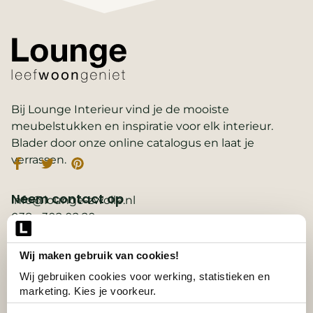
Bij Lounge Interieur vind je de mooiste
meubelstukken en inspiratie voor elk interieur.
Blader door onze online catalogus en laat je
verrassen.
Neem contact op
info@lounge-zwolle.nl
038 - 302 02 20
Anthony Fokkerstraat 3, 8013 NS Zwolle
Wij maken gebruik van cookies!
Belangrijke links
2D ontwerp
Wij gebruiken cookies voor werking, statistieken en 
3D ontwerp
marketing. Kies je voorkeur.
Collectie