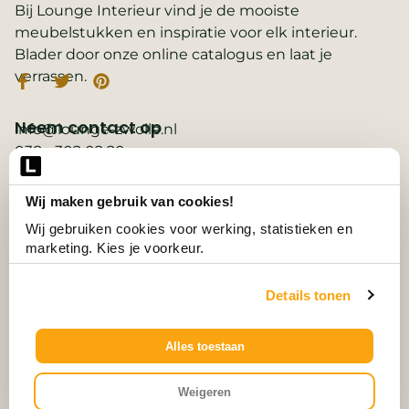
Bij Lounge Interieur vind je de mooiste
meubelstukken en inspiratie voor elk interieur.
Blader door onze online catalogus en laat je
verrassen.
Neem contact op
info@lounge-zwolle.nl
038 - 302 02 20
Anthony Fokkerstraat 3, 8013 NS Zwolle
Wij maken gebruik van cookies!
Belangrijke links
2D ontwerp
Wij gebruiken cookies voor werking, statistieken en 
3D ontwerp
marketing. Kies je voorkeur.
Collectie
Contact
Details tonen
Vacatures
Wooninspiratie
3D-configurator
Alles toestaan
© Alle Rechten Voorbehouden.
Weigeren