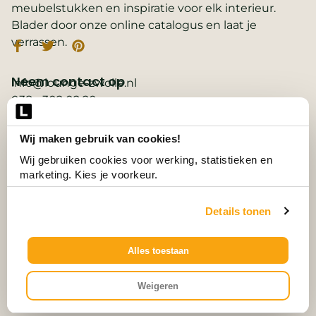
meubelstukken en inspiratie voor elk interieur.
Blader door onze online catalogus en laat je
verrassen.
Neem contact op
info@lounge-zwolle.nl
038 - 302 02 20
Anthony Fokkerstraat 3, 8013 NS Zwolle
Wij maken gebruik van cookies!
Belangrijke links
2D ontwerp
Wij gebruiken cookies voor werking, statistieken en 
3D ontwerp
marketing. Kies je voorkeur.
Collectie
Contact
Details tonen
Vacatures
Wooninspiratie
3D-configurator
Alles toestaan
© Alle Rechten Voorbehouden.
Weigeren