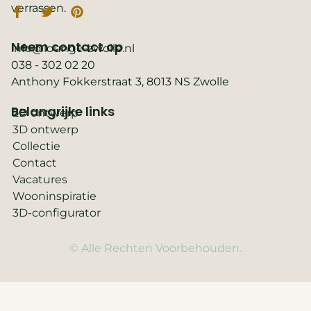
verrassen.
Neem contact op
info@lounge-zwolle.nl
038 - 302 02 20
Anthony Fokkerstraat 3, 8013 NS Zwolle
Belangrijke links
2D ontwerp
3D ontwerp
Collectie
Contact
Vacatures
Wooninspiratie
3D-configurator
© Alle Rechten Voorbehouden.