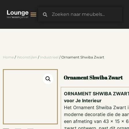
3D-Configurator
Home
/
Woonstijlen
/
Industrieel
/ Ornament Shwiba Zwart
Ornament Shwiba Zwart
ORNAMENT SHWIBA ZWART:
voor Je Interieur
Het Ornament Shwiba Zwart is 
moderne decoratie die de aan
een afmeting van 43 x 15 x 6
zwart ontwerp, past dit ornam