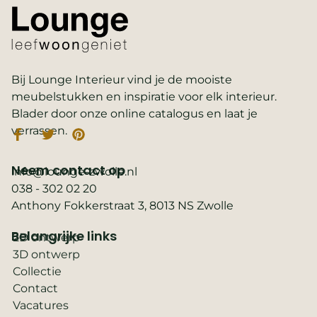
Bij Lounge Interieur vind je de mooiste
meubelstukken en inspiratie voor elk interieur.
Blader door onze online catalogus en laat je
verrassen.
Neem contact op
info@lounge-zwolle.nl
038 - 302 02 20
Anthony Fokkerstraat 3, 8013 NS Zwolle
Belangrijke links
2D ontwerp
3D ontwerp
Collectie
Contact
Vacatures