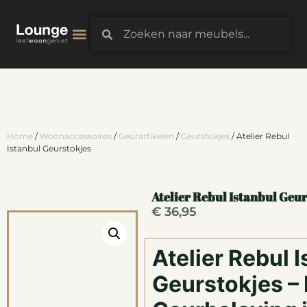
3D-Configurator
Home
/
Woonaccessoires
/
Geurartikelen
/
Geurstokjes
/ Atelier Rebul
Istanbul Geurstokjes
Atelier Rebul Istanbul Geu
€
36,95
Atelier Rebul 
Geurstokjes –