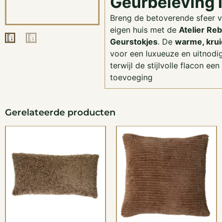
Geurbeleving 
Breng de betoverende sfeer 
eigen huis met de
Atelier Reb
Geurstokjes
. De
warme, krui
voor een luxueuze en uitnod
terwijl de stijlvolle flacon ee
toevoeging
Gerelateerde producten