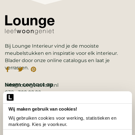
Bij Lounge Interieur vind je de mooiste
meubelstukken en inspiratie voor elk interieur.
Blader door onze online catalogus en laat je
verrassen.
Neem contact op
info@lounge-zwolle.nl
038 - 302 02 20
Anthony Fokkerstraat 3, 8013 NS Zwolle
Wij maken gebruik van cookies!
Belangrijke links
2D ontwerp
Wij gebruiken cookies voor werking, statistieken en 
3D ontwerp
marketing. Kies je voorkeur.
Collectie
Contact