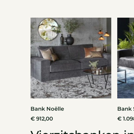
Bank Noëlle
Bank 
€
912,00
€
1.09