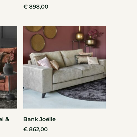
€
898,00
el &
Bank Joëlle
€
862,00