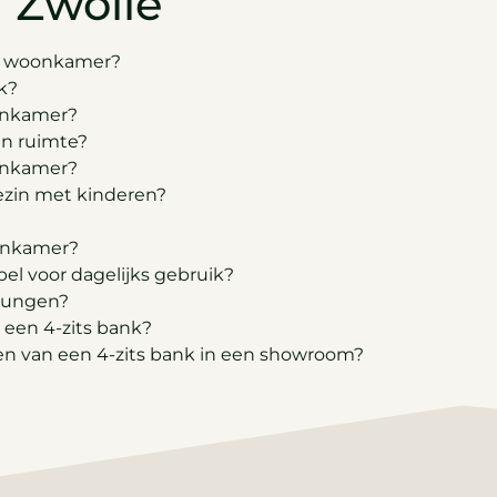
n Zwolle
jn woonkamer?
k?
oonkamer?
jn ruimte?
oonkamer?
gezin met kinderen?
oonkamer?
el voor dagelijks gebruik?
loungen?
 een 4-zits bank?
ezen van een 4-zits bank in een showroom?