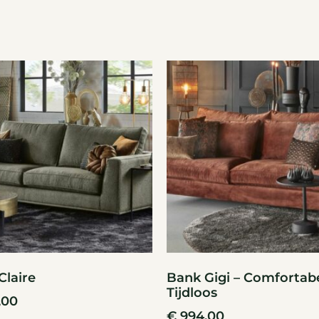
Claire
Bank Gigi – Comfortab
Tijdloos
,00
€
994,00