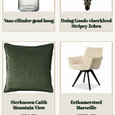
Vaas cilinder goud hoog
Doing Goods vloerkleed
Stripey Zebra
Sierkussen Caith
Eetkamerstoel
Mountain View
Marseille