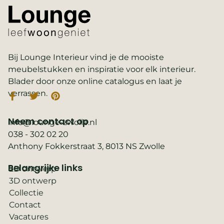
Bij Lounge Interieur vind je de mooiste
meubelstukken en inspiratie voor elk interieur.
Blader door onze online catalogus en laat je
verrassen.
Neem contact op
info@lounge-zwolle.nl
038 - 302 02 20
Anthony Fokkerstraat 3, 8013 NS Zwolle
Belangrijke links
2D ontwerp
3D ontwerp
Collectie
Contact
Vacatures