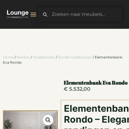
3D-Configurator
Home
/
Banken
/
Hoekbanken
/
Ronde hoekbanken
/ Elementenbank
Eva Rondo
Elementenbank Eva Rondo
€
5.532,00
Elementenban
Rondo – Elega