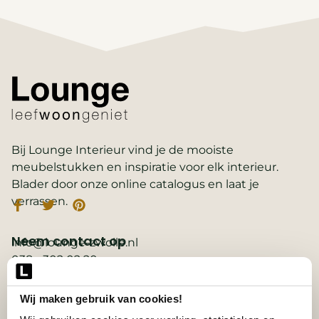
Bij Lounge Interieur vind je de mooiste
meubelstukken en inspiratie voor elk interieur.
Blader door onze online catalogus en laat je
verrassen.
Neem contact op
info@lounge-zwolle.nl
038 - 302 02 20
Anthony Fokkerstraat 3, 8013 NS Zwolle
Wij maken gebruik van cookies!
Belangrijke links
2D ontwerp