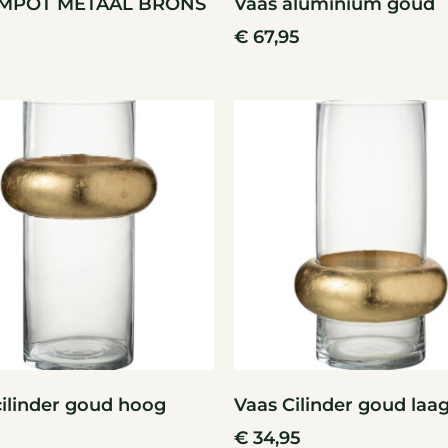
MPOT METAAL BRONS
Vaas aluminium goud
€
67,95
cilinder goud hoog
Vaas Cilinder goud laa
€
34,95