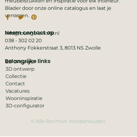
meubelstukken en inspiratie voor elk interieur.
Blader door onze online catalogus en laat je
verrassen.
Neem contact op
info@lounge-zwolle.nl
038 - 302 02 20
Anthony Fokkerstraat 3, 8013 NS Zwolle
Belangrijke links
2D ontwerp
3D ontwerp
Collectie
Contact
Vacatures
Wooninspiratie
3D-configurator
© Alle Rechten Voorbehouden.