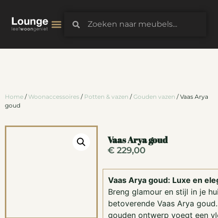
3D-Configurator
Home
/
Woonaccessoires
/
Potten & vazen
/
Gouden vazen
/ Vaas Arya
goud
Vaas Arya goud
€
229,00
Vaas Arya goud: Luxe en eleg
Breng glamour en stijl in je h
betoverende Vaas Arya goud.
gouden ontwerp voegt een vle