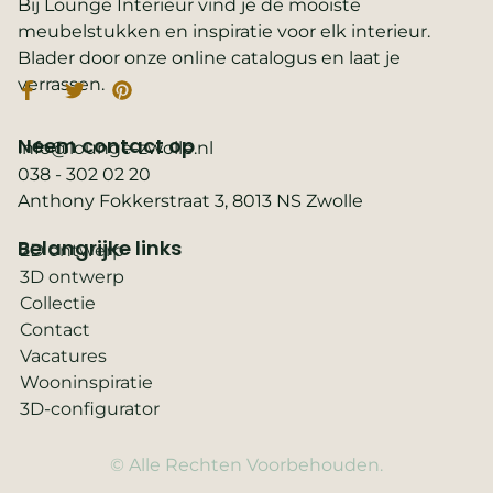
Bij Lounge Interieur vind je de mooiste
meubelstukken en inspiratie voor elk interieur.
Blader door onze online catalogus en laat je
verrassen.
Neem contact op
info@lounge-zwolle.nl
038 - 302 02 20
Anthony Fokkerstraat 3, 8013 NS Zwolle
Belangrijke links
2D ontwerp
3D ontwerp
Collectie
Contact
Vacatures
Wooninspiratie
3D-configurator
© Alle Rechten Voorbehouden.