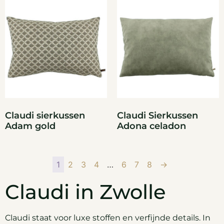
Claudi sierkussen
Claudi Sierkussen
Adam gold
Adona celadon
1
2
3
4
…
6
7
8
→
Claudi in Zwolle
Claudi staat voor luxe stoffen en verfijnde details. In