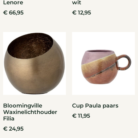
Lenore
wit
€
66,95
€
12,95
Bloomingville
Cup Paula paars
Waxinelichthouder
€
11,95
Filia
€
24,95