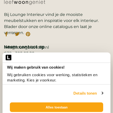
Bij Lounge Interieur vind je de mooiste
meubelstukken en inspiratie voor elk interieur.
Blader door onze online catalogus en laat je
verrassen.
Neem contact op
info@lounge-zwolle.nl
038 - 302 02 20
Anthony Fokkerstraat 3, 8013 NS Zwolle
Wij maken gebruik van cookies!
Belangrijke links
2D ontwerp
Wij gebruiken cookies voor werking, statistieken en 
3D ontwerp
marketing. Kies je voorkeur.
Collectie
Contact
Details tonen
Vacatures
Wooninspiratie
3D-configurator
Alles toestaan