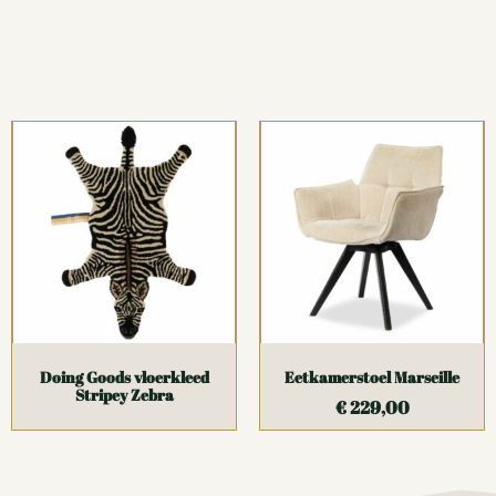
Doing Goods vloerkleed
Eetkamerstoel Marseille
Stripey Zebra
€
229,00