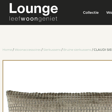
Collectie
Wo
Home
/
Woonaccessoires
/
Sierkussens
/
Bruine sierkussens
/ CLAUDI S