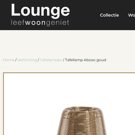
Collectie
Wo
Home
/
Verlichting
/
Tafellampen
/ Tafellamp Aboso goud