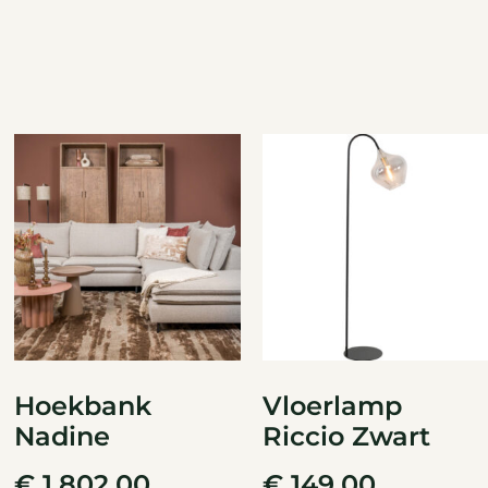
Hoekbank
Vloerlamp
Nadine
Riccio Zwart
€
1.802,00
€
149,00