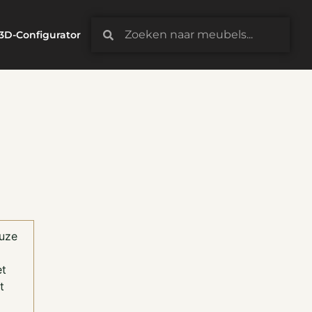
3D-Configurator
euze
et
t