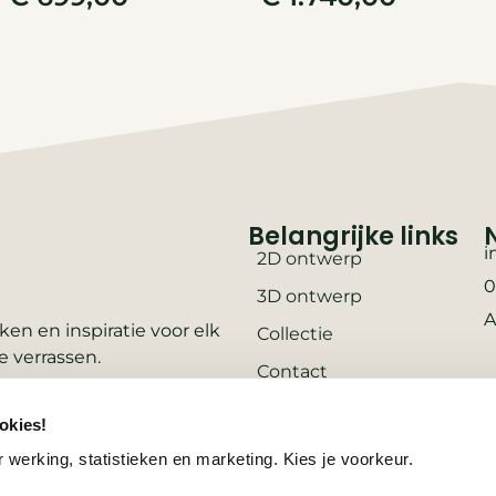
Belangrijke links
i
2D ontwerp
0
3D ontwerp
A
en en inspiratie voor elk
Collectie
e verrassen.
Contact
Vacatures
okies!
Wooninspiratie
 werking, statistieken en marketing. Kies je voorkeur.
3D-configurator