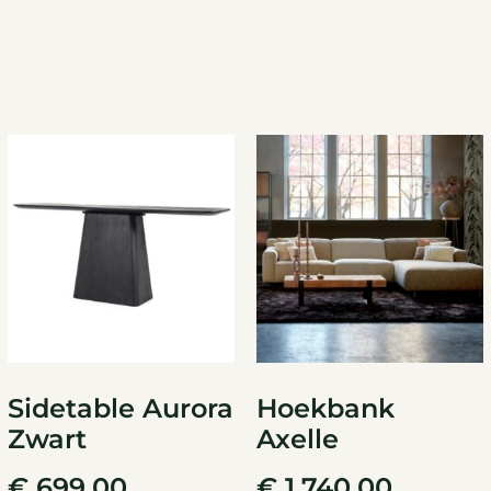
Sidetable Aurora
Hoekbank
Zwart
Axelle
€
699,00
€
1.740,00