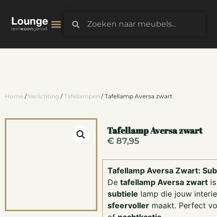
3D-Configurator
Home
/
Verlichting
/
Tafellampen
/ Tafellamp Aversa zwart
Tafellamp Aversa zwart
€
87,95
Tafellamp Aversa Zwart: Subt
De
tafellamp Aversa zwart
is
subtiele
lamp die jouw interie
sfeervoller
maakt. Perfect vo