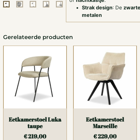
of
nachtkastje
.
Strak design
: De
zwarte
metalen
Gerelateerde producten
Eetkamerstoel Luka
Eetkamerstoel
taupe
Marseille
€
219,00
€
229,00