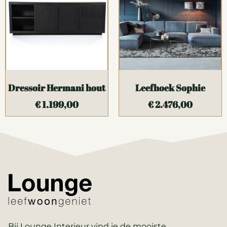
Dressoir Hermani hout
Leefhoek Sophie
€
1.199,00
€
2.476,00
Bij Lounge Interieur vind je de mooiste