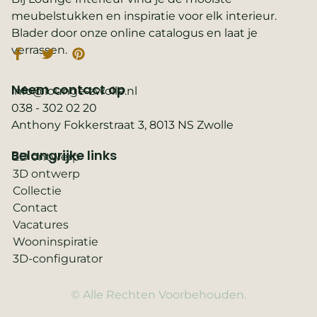
meubelstukken en inspiratie voor elk interieur.
Blader door onze online catalogus en laat je
verrassen.
Neem contact op
info@lounge-zwolle.nl
038 - 302 02 20
Anthony Fokkerstraat 3, 8013 NS Zwolle
Belangrijke links
2D ontwerp
3D ontwerp
Collectie
Contact
Vacatures
Wooninspiratie
3D-configurator
© Alle Rechten Voorbehouden.