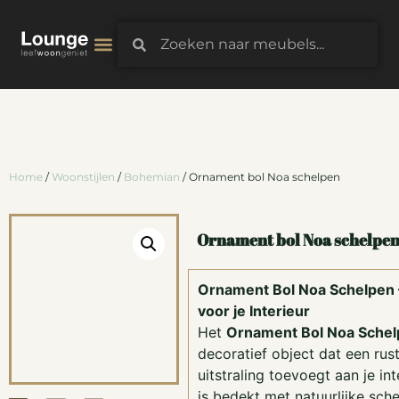
3D-Configurator
Home
/
Woonstijlen
/
Bohemian
/ Ornament bol Noa schelpen
Ornament bol Noa schelpe
Ornament Bol Noa Schelpen –
voor je Interieur
Het
Ornament Bol Noa Sche
decoratief object dat een rus
uitstraling toevoegt aan je in
is bedekt met natuurlijke sch