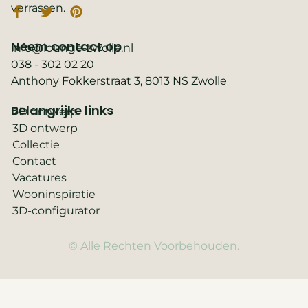
verrassen.
Neem contact op
info@lounge-zwolle.nl
038 - 302 02 20
Anthony Fokkerstraat 3, 8013 NS Zwolle
Belangrijke links
2D ontwerp
3D ontwerp
Collectie
Contact
Vacatures
Wooninspiratie
3D-configurator
© Alle Rechten Voorbehouden.