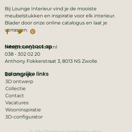
Bij Lounge Interieur vind je de mooiste
meubelstukken en inspiratie voor elk interieur.
Blader door onze online catalogus en laat je
verrassen.
Neem contact op
info@lounge-zwolle.nl
038 - 302 02 20
Anthony Fokkerstraat 3, 8013 NS Zwolle
Belangrijke links
2D ontwerp
3D ontwerp
Collectie
Contact
Vacatures
Wooninspiratie
3D-configurator
© Alle Rechten Voorbehouden.