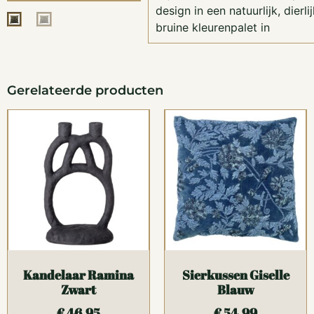
design in een natuurlijk, dierl
bruine kleurenpalet in
Gerelateerde producten
Kandelaar Ramina
Sierkussen Giselle
Zwart
Blauw
€
46,95
€
54,99