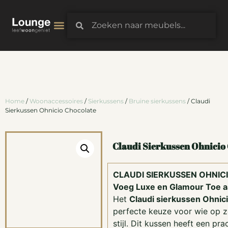
3D-Configurator
Home
/
Woonaccessoires
/
Sierkussens
/
Bruine sierkussens
/ Claudi
Sierkussen Ohnicio Chocolate
Claudi Sierkussen Ohnicio
CLAUDI SIERKUSSEN OHNIC
Voeg Luxe en Glamour Toe aa
Het
Claudi sierkussen Ohnic
perfecte keuze voor wie op z
stijl. Dit kussen heeft een pr