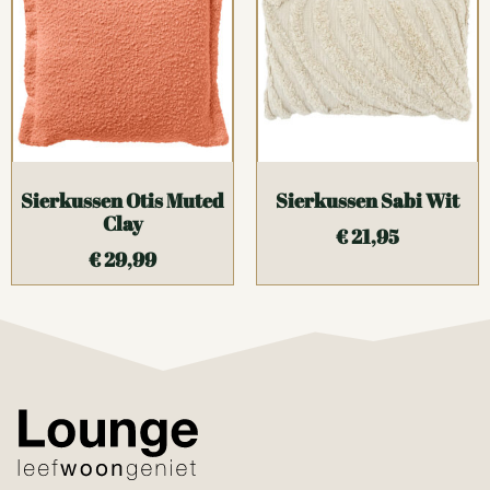
Sierkussen Otis Muted
Sierkussen Sabi Wit
Clay
€
21,95
€
29,99