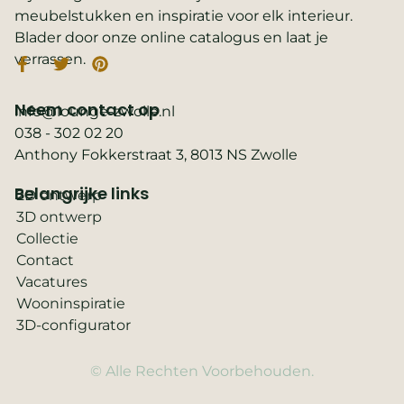
meubelstukken en inspiratie voor elk interieur.
Blader door onze online catalogus en laat je
verrassen.
Neem contact op
info@lounge-zwolle.nl
038 - 302 02 20
Anthony Fokkerstraat 3, 8013 NS Zwolle
Belangrijke links
2D ontwerp
3D ontwerp
Collectie
Contact
Vacatures
Wooninspiratie
3D-configurator
© Alle Rechten Voorbehouden.