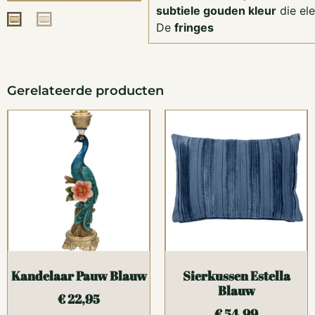
subtiele gouden kleur
die ele
De
fringes
Gerelateerde producten
Kandelaar Pauw Blauw
Sierkussen Estella
Blauw
€
22,95
€
54,99