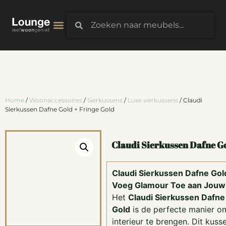
3D-Configurator
Home
/
Woonaccessoires
/
Sierkussens
/
Luxe sierkussens
/ Claudi
Sierkussen Dafne Gold + Fringe Gold
Claudi Sierkussen Dafne Go
Claudi Sierkussen Dafne Gold
Voeg Glamour Toe aan Jouw 
Het
Claudi Sierkussen Dafne
Gold
is de perfecte manier o
interieur te brengen. Dit kuss