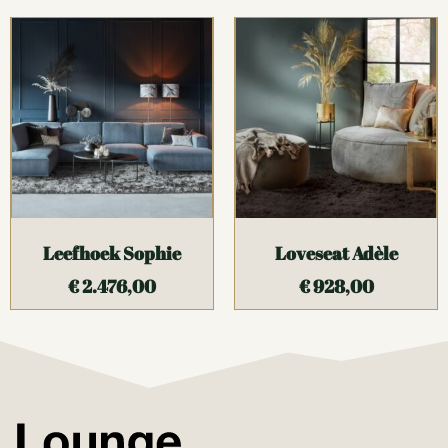
Leefhoek Sophie
Loveseat Adèle
€
2.476,00
€
928,00