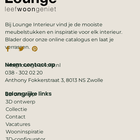
Bij Lounge Interieur vind je de mooiste
meubelstukken en inspiratie voor elk interieur.
Blader door onze online catalogus en laat je
verrassen.
Neem contact op
info@lounge-zwolle.nl
038 - 302 02 20
Anthony Fokkerstraat 3, 8013 NS Zwolle
Belangrijke links
2D ontwerp
3D ontwerp
Collectie
Contact
Vacatures
Wooninspiratie
3D-configurator