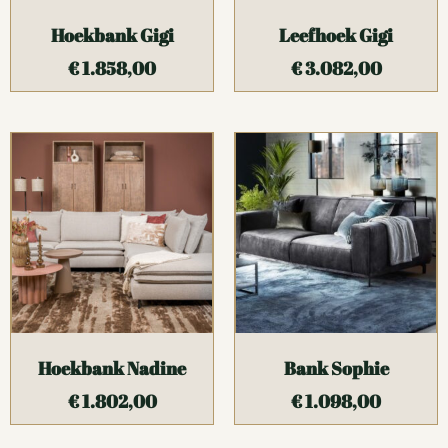
Hoekbank Gigi
Leefhoek Gigi
€
1.858,00
€
3.082,00
Hoekbank Nadine
Bank Sophie
€
1.802,00
€
1.098,00