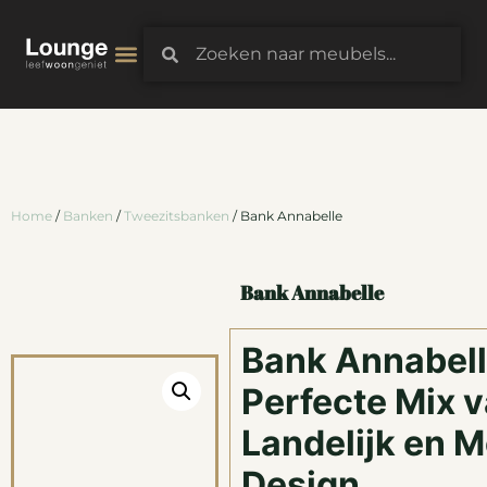
3D-Configurator
Home
/
Banken
/
Tweezitsbanken
/ Bank Annabelle
Bank Annabelle
Bank Annabell
Perfecte Mix 
Landelijk en 
Design