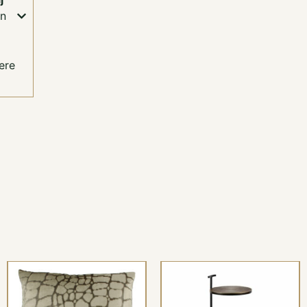
gn
ere