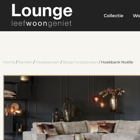
Collectie
Wo
Home
/
Banken
/
Hoekbanken
/
Beige hoekbanken
/ Hoekbank Noëlle