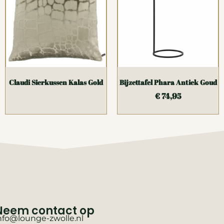
Claudi Sierkussen Kalas Gold
Bijzettafel Phara Antiek Goud
€
74,95
Neem contact op
nfo@lounge-zwolle.nl