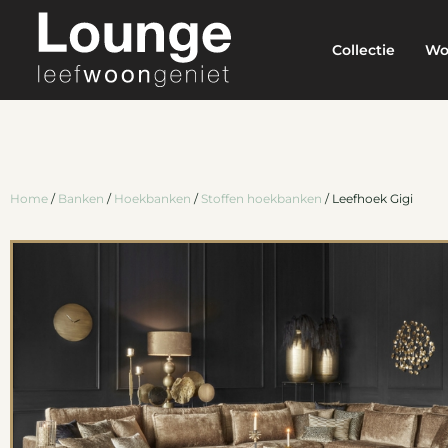
Collectie
Wo
Home
/
Banken
/
Hoekbanken
/
Stoffen hoekbanken
/ Leefhoek Gigi