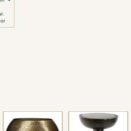
r.
oor