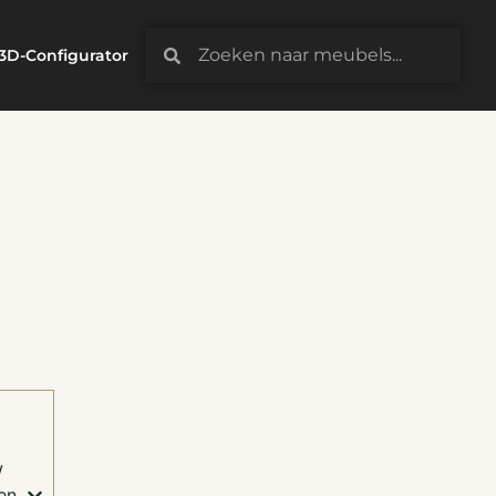
3D-Configurator
w
en