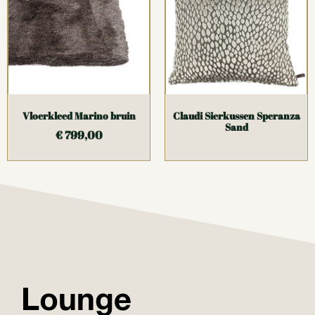
Vloerkleed Marino bruin
Claudi Sierkussen Speranza
Sand
€
799,00