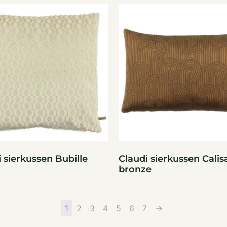
 sierkussen Bubille
Claudi sierkussen Calis
bronze
1
2
3
4
5
6
7
→