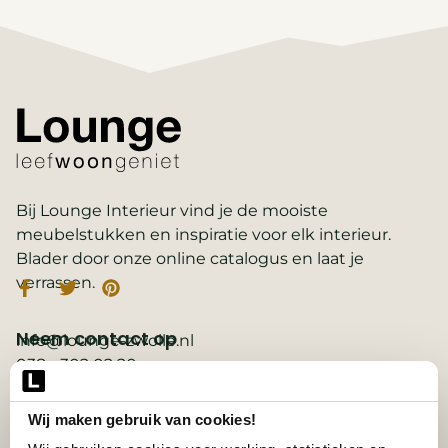
Bij Lounge Interieur vind je de mooiste
meubelstukken en inspiratie voor elk interieur.
Blader door onze online catalogus en laat je
verrassen.
Neem contact op
info@lounge-zwolle.nl
038 - 302 02 20
Anthony Fokkerstraat 3, 8013 NS Zwolle
Wij maken gebruik van cookies!
Belangrijke links
2D ontwerp