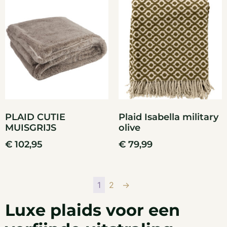
PLAID CUTIE
Plaid Isabella military
MUISGRIJS
olive
€
102,95
€
79,99
1
2
→
Luxe plaids voor een