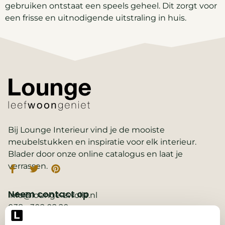
gebruiken ontstaat een speels geheel. Dit zorgt voor
een frisse en uitnodigende uitstraling in huis.
Bij Lounge Interieur vind je de mooiste
meubelstukken en inspiratie voor elk interieur.
Blader door onze online catalogus en laat je
verrassen.
Neem contact op
info@lounge-zwolle.nl
038 - 302 02 20
Anthony Fokkerstraat 3, 8013 NS Zwolle