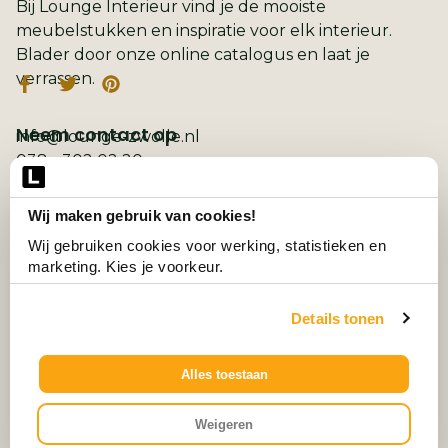
Bij Lounge Interieur vind je de mooiste
meubelstukken en inspiratie voor elk interieur.
Blader door onze online catalogus en laat je
verrassen.
Neem contact op
info@lounge-zwolle.nl
038 - 302 02 20
Anthony Fokkerstraat 3, 8013 NS Zwolle
Wij maken gebruik van cookies!
Belangrijke links
2D ontwerp
Wij gebruiken cookies voor werking, statistieken en 
3D ontwerp
marketing. Kies je voorkeur.
Collectie
Contact
Details tonen
Vacatures
Wooninspiratie
3D-configurator
Alles toestaan
© Alle Rechten Voorbehouden.
Weigeren