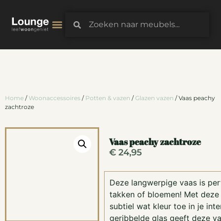
3D-Configurator
Home
/
Woonaccessoires
/
Potten & vazen
/
Glazen vazen
/ Vaas peachy
zachtroze
Vaas peachy zachtroze
€
24,95
Deze langwerpige vaas is per
takken of bloemen! Met deze 
subtiel wat kleur toe in je inte
geribbelde glas geeft deze vaa