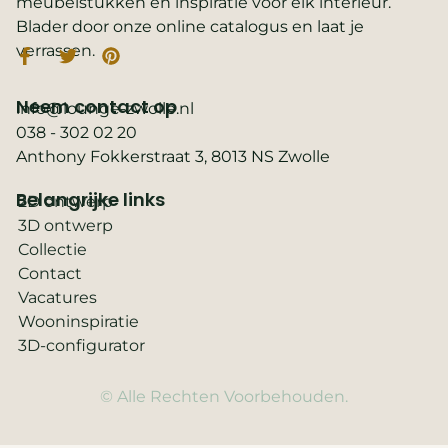
meubelstukken en inspiratie voor elk interieur.
Blader door onze online catalogus en laat je
verrassen.
Neem contact op
info@lounge-zwolle.nl
038 - 302 02 20
Anthony Fokkerstraat 3, 8013 NS Zwolle
Belangrijke links
2D ontwerp
3D ontwerp
Collectie
Contact
Vacatures
Wooninspiratie
3D-configurator
© Alle Rechten Voorbehouden.