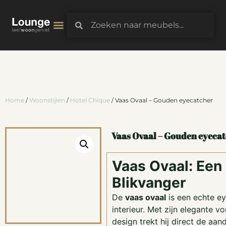
3D-Configurator
Home
/
Woonstijlen
/
Hotel Chique
/ Vaas Ovaal – Gouden eyecatcher
Vaas Ovaal – Gouden eyeca
Vaas Ovaal: Een S
Blikvanger
De
vaas ovaal
is een echte ey
interieur. Met zijn elegante v
design trekt hij direct de aan