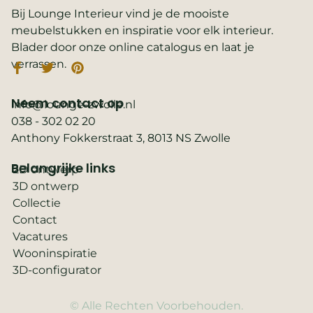
Bij Lounge Interieur vind je de mooiste
meubelstukken en inspiratie voor elk interieur.
Blader door onze online catalogus en laat je
verrassen.
Neem contact op
info@lounge-zwolle.nl
038 - 302 02 20
Anthony Fokkerstraat 3, 8013 NS Zwolle
Belangrijke links
2D ontwerp
3D ontwerp
Collectie
Contact
Vacatures
Wooninspiratie
3D-configurator
© Alle Rechten Voorbehouden.