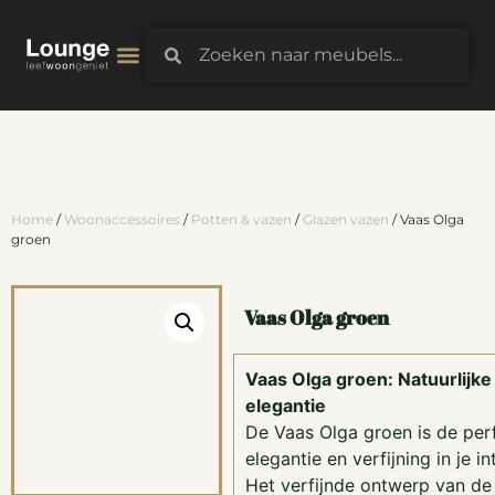
3D-Configurator
Home
/
Woonaccessoires
/
Potten & vazen
/
Glazen vazen
/ Vaas Olga
groen
Vaas Olga groen
Vaas Olga groen: Natuurlijk
elegantie
De Vaas Olga groen is de per
elegantie en verfijning in je i
Het verfijnde ontwerp van de