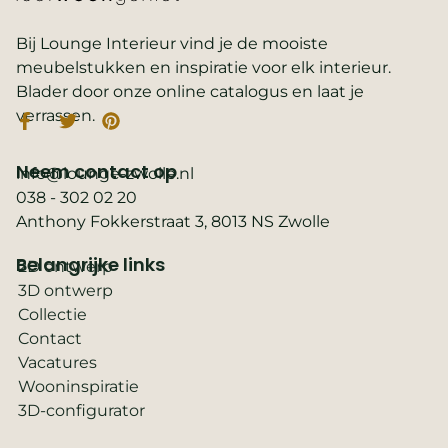
Bij Lounge Interieur vind je de mooiste
meubelstukken en inspiratie voor elk interieur.
Blader door onze online catalogus en laat je
verrassen.
Neem contact op
info@lounge-zwolle.nl
038 - 302 02 20
Anthony Fokkerstraat 3, 8013 NS Zwolle
Belangrijke links
2D ontwerp
3D ontwerp
Collectie
Contact
Vacatures
Wooninspiratie
3D-configurator