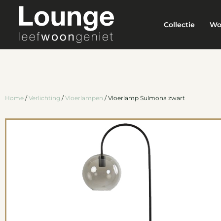
Collectie
Wo
Home
/
Verlichting
/
Vloerlampen
/ Vloerlamp Sulmona zwart