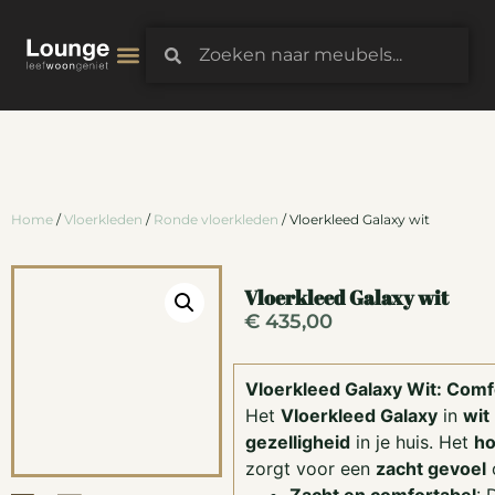
3D-Configurator
Home
/
Vloerkleden
/
Ronde vloerkleden
/ Vloerkleed Galaxy wit
Vloerkleed Galaxy wit
€
435,00
Vloerkleed Galaxy Wit: Comfor
Het
Vloerkleed Galaxy
in
wit
gezelligheid
in je huis. Het
ho
zorgt voor een
zacht gevoel
o