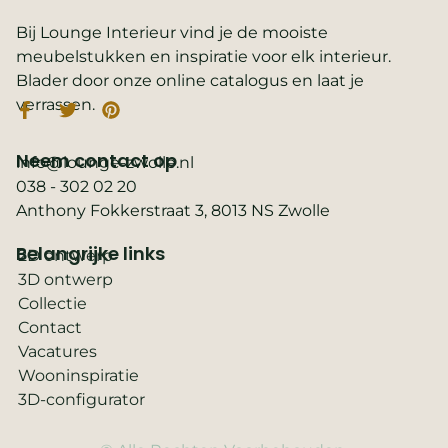
Bij Lounge Interieur vind je de mooiste
meubelstukken en inspiratie voor elk interieur.
Blader door onze online catalogus en laat je
verrassen.
Neem contact op
info@lounge-zwolle.nl
038 - 302 02 20
Anthony Fokkerstraat 3, 8013 NS Zwolle
Belangrijke links
2D ontwerp
3D ontwerp
Collectie
Contact
Vacatures
Wooninspiratie
3D-configurator