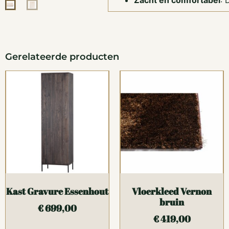
Zacht en comfortabel
:
Gerelateerde producten
Kast Gravure Essenhout
Vloerkleed Vernon
bruin
€
699,00
€
419,00