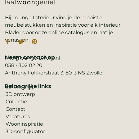
Bij Lounge Interieur vind je de mooiste
meubelstukken en inspiratie voor elk interieur.
Blader door onze online catalogus en laat je
verrassen.
Neem contact op
info@lounge-zwolle.nl
038 - 302 02 20
Anthony Fokkerstraat 3, 8013 NS Zwolle
Belangrijke links
2D ontwerp
3D ontwerp
Collectie
Contact
Vacatures
Wooninspiratie
3D-configurator