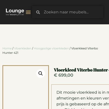
3D-Configurator
Home
/
Vloerkleden
/
Hoogpolige vloerkleden
/ Vloerkleed Viterbo
Hunter 421
Vloerkleed Viterbo Hunter
€
699,00
Dit mooie vloerkleed is in
afmetingen en kleuren verk
prijs is gebaseerd op de af