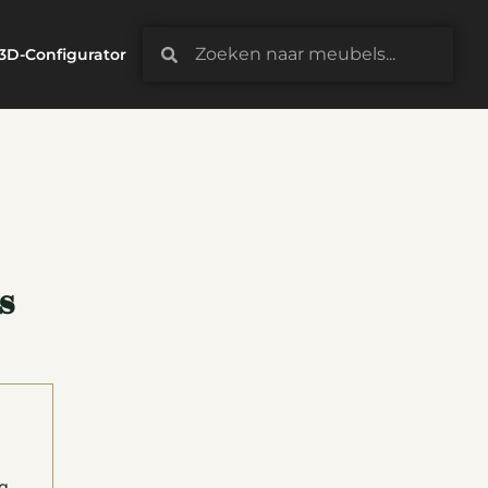
3D-Configurator
s
g