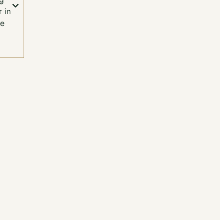
r in
je