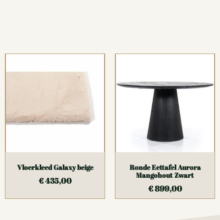
Vloerkleed Galaxy beige
Ronde Eettafel Aurora
Mangohout Zwart
€
435,00
€
899,00