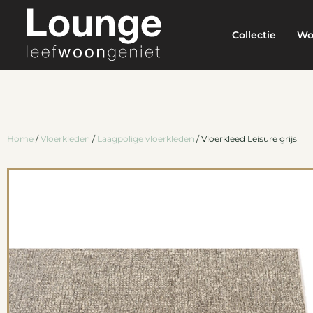
Collectie
Wo
Home
/
Vloerkleden
/
Laagpolige vloerkleden
/ Vloerkleed Leisure grijs