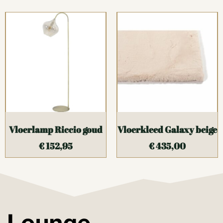
Vloerlamp Riccio goud
Vloerkleed Galaxy beige
€
152,95
€
435,00