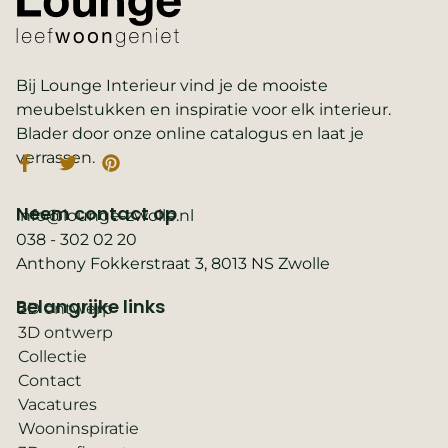
Bij Lounge Interieur vind je de mooiste
meubelstukken en inspiratie voor elk interieur.
Blader door onze online catalogus en laat je
verrassen.
Neem contact op
info@lounge-zwolle.nl
038 - 302 02 20
Anthony Fokkerstraat 3, 8013 NS Zwolle
Belangrijke links
2D ontwerp
3D ontwerp
Collectie
Contact
Vacatures
Wooninspiratie