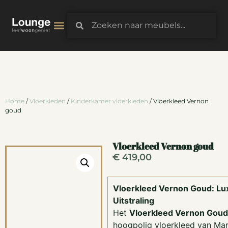
3D-Configurator
Home
/
Vloerkleden
/
Kinderkamer vloerkleden
/ Vloerkleed Vernon
goud
Vloerkleed Vernon goud
€
419,00
Vloerkleed Vernon Goud: Lu
Uitstraling
Het
Vloerkleed Vernon Goud
hoogpolig vloerkleed van Mart