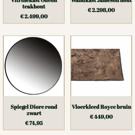
Vitrinekast Odeon
Wandkast Jameson hout
teakhout
€
2.298,00
€
2.499,00
Spiegel Diore rond
Vloerkleed Royce bruin
zwart
€
449,00
€
74,95