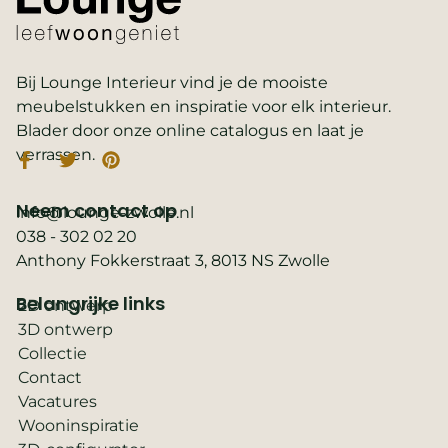
Bij Lounge Interieur vind je de mooiste
meubelstukken en inspiratie voor elk interieur.
Blader door onze online catalogus en laat je
verrassen.
Neem contact op
info@lounge-zwolle.nl
038 - 302 02 20
Anthony Fokkerstraat 3, 8013 NS Zwolle
Belangrijke links
2D ontwerp
3D ontwerp
Collectie
Contact
Vacatures
Wooninspiratie