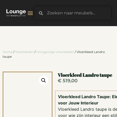
3D-Configurator
Home
/
Vloerkleden
/
Hoogpolige vloerkleden
/ Vloerkleed Landro
taupe
Vloerkleed Landro taupe
€
519,00
Vloerkleed Landro Taupe: Ele
voor Jouw Interieur
Vloerkleed Landro taupe is d
voor wie zijn interieur een sti