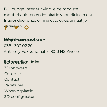
Bij Lounge Interieur vind je de mooiste
meubelstukken en inspiratie voor elk interieur.
Blader door onze online catalogus en laat je
verrassen.
Neem contact op
info@lounge-zwolle.nl
038 - 302 02 20
Anthony Fokkerstraat 3, 8013 NS Zwolle
Belangrijke links
2D ontwerp
3D ontwerp
Collectie
Contact
Vacatures
Wooninspiratie
3D-configurator