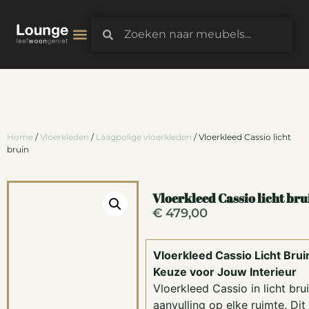
3D-Configurator
Home
/
Vloerkleden
/
Laagpolige vloerkleden
/ Vloerkleed Cassio licht
bruin
Vloerkleed Cassio licht bru
€
479,00
Vloerkleed Cassio Licht Bruin:
Keuze voor Jouw Interieur
Vloerkleed Cassio in licht bru
aanvulling op elke ruimte. Dit