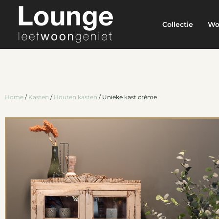
Collectie
Wo
Home
/
Kasten
/
Houten kasten
/ Unieke kast crème