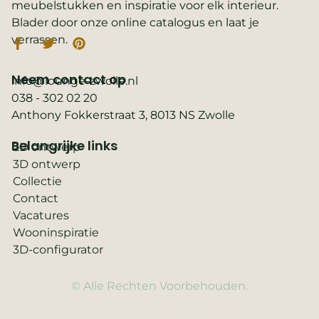
meubelstukken en inspiratie voor elk interieur.
Blader door onze online catalogus en laat je
verrassen.
Neem contact op
info@lounge-zwolle.nl
038 - 302 02 20
Anthony Fokkerstraat 3, 8013 NS Zwolle
Belangrijke links
2D ontwerp
3D ontwerp
Collectie
Contact
Vacatures
Wooninspiratie
3D-configurator
© Alle Rechten Voorbehouden.