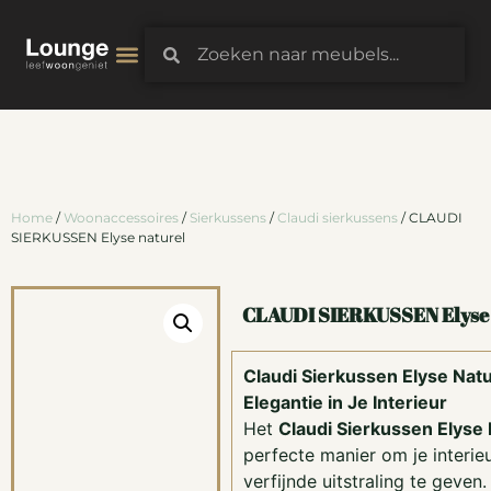
3D-Configurator
Home
/
Woonaccessoires
/
Sierkussens
/
Claudi sierkussens
/ CLAUDI
SIERKUSSEN Elyse naturel
CLAUDI SIERKUSSEN Elyse 
Claudi Sierkussen Elyse Natur
Elegantie in Je Interieur
Het
Claudi Sierkussen Elyse 
perfecte manier om je interie
verfijnde uitstraling te geven.