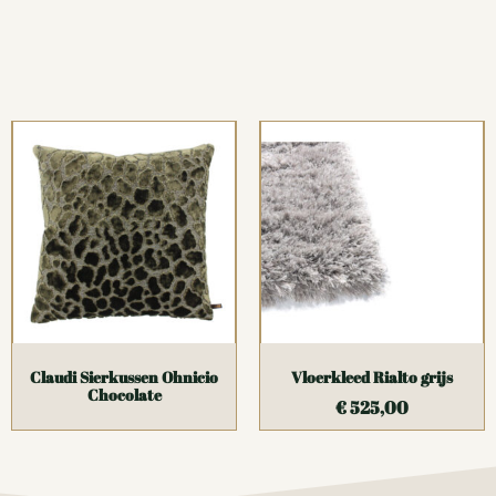
Claudi Sierkussen Ohnicio
Vloerkleed Rialto grijs
Chocolate
€
525,00