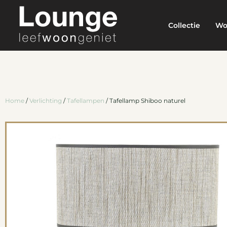
Collectie
Wo
Home
/
Verlichting
/
Tafellampen
/ Tafellamp Shiboo naturel